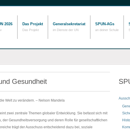
N 2026
Das Projekt
Generalsekretariat
SPUN-AGs
iv
Das Projekt
im Dienste der UN
an deiner Schule
 und Gesundheit
SP
Aussc
 die Welt zu verändern. – Nelson Mandela
Gene
int zwei zentrale Themen globaler Entwicklung. Sie befasst sich mit
Siche
, der Gesundheitsversorgung und deren Rolle für gesellschaftlichen
Histo
ereiche trägt der Ausschuss entscheidend dazu bei, soziale
Komm