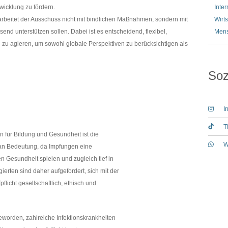
icklung zu fördern.
Inter
 arbeitet der Ausschuss nicht mit bindlichen Maßnahmen, sondern mit
Wirts
end unterstützen sollen. Dabei ist es entscheidend, flexibel,
Mens
el zu agieren, um sowohl globale Perspektiven zu berücksichtigen als
Soz
I
T
 für Bildung und Gesundheit ist die
W
an Bedeutung, da Impfungen eine
n Gesundheit spielen und zugleich tief in
gierten sind daher aufgefordert, sich mit der
licht gesellschaftlich, ethisch und
geworden, zahlreiche Infektionskrankheiten