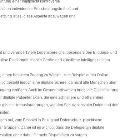
führung einer Impfpflicht kontroverse
schen individueller Entscheidungsfreiheit und
rsetzung ist es, diese Aspekte abzuwägen und
nd und verändert viele Lebensbereiche, besonders den Bildungs- und
line Plattformen, mobile Geräte und künstliche Intelligenz bieten
ung einen besseren Zugang zu Wissen, zum Beispiel durch Online
eitig besteht jedoch eine digitale Schere, da nicht alle Menschen über
etzugang verfügen. Auch im Gesundheitswesen bringt die Digitalisierung
r digitale Patientenakten, die eine schnellere und effizientere
 gibt es Herausforderungen, wie den Schutz sensibler Daten und den
nsten.
Fragen auf, zum Beispiel in Bezug auf Datenschutz, psychische
 Gruppen. Daher ist es wichtig, dass die Delegierten digitale
stalten ohne dabei für mehr Disparitäten zu sorgen.