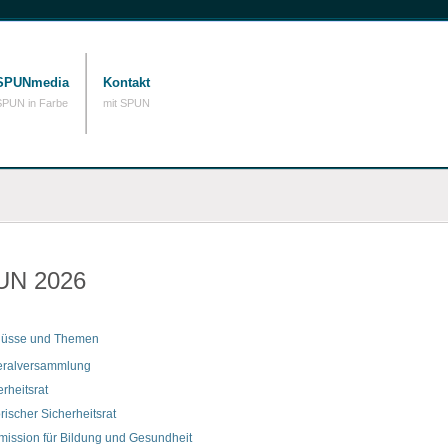
SPUNmedia
Kontakt
SPUN in Farbe
mit SPUN
UN 2026
hüsse und Themen
ralversammlung
rheitsrat
rischer Sicherheitsrat
ission für Bildung und Gesundheit