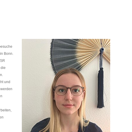
 besuche
in Bonn.
HSR
 die
n.
ht und
t werden
en
rbeiten,
nen