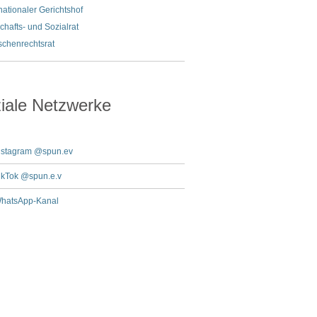
nationaler Gerichtshof
chafts- und Sozialrat
chenrechtsrat
iale Netzwerke
nstagram @spun.ev
ikTok @spun.e.v
hatsApp-Kanal