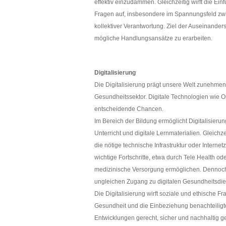
effektiv einzudämmen. Gleichzeitig wirft die Ein
Fragen auf, insbesondere im Spannungsfeld zwi
kollektiver Verantwortung. Ziel der Auseinande
mögliche Handlungsansätze zu erarbeiten.
Digitalisierung
Die Digitalisierung prägt unsere Welt zunehme
Gesundheitssektor. Digitale Technologien wie On
entscheidende Chancen.
Im Bereich der Bildung ermöglicht Digitalisier
Unterricht und digitale Lernmaterialien. Gleichz
die nötige technische Infrastruktur oder Intern
wichtige Fortschritte, etwa durch Tele Health ode
medizinische Versorgung ermöglichen. Dennoch
ungleichen Zugang zu digitalen Gesundheitsdie
Die Digitalisierung wirft soziale und ethische 
Gesundheit und die Einbeziehung benachteiligter
Entwicklungen gerecht, sicher und nachhaltig ge