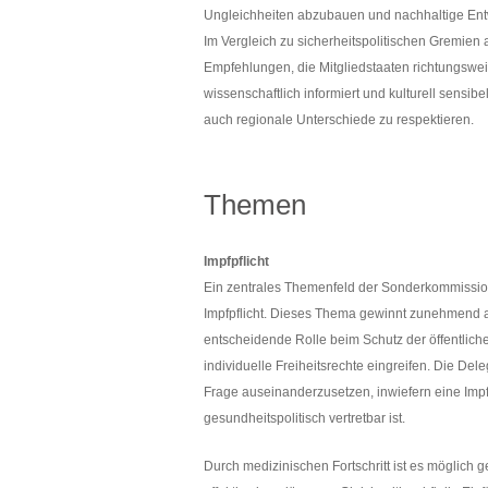
Ungleichheiten abzubauen und nachhaltige Entw
Im Vergleich zu sicherheitspolitischen Gremien
Empfehlungen, die Mitgliedstaaten richtungsweis
wissenschaftlich informiert und kulturell sensib
auch regionale Unterschiede zu respektieren.
Themen
Impfpflicht
Ein zentrales Themenfeld der Sonderkommission
Impfpflicht. Dieses Thema gewinnt zunehmend 
entscheidende Rolle beim Schutz der öffentliche
individuelle Freiheitsrechte eingreifen. Die Dele
Frage auseinanderzusetzen, inwiefern eine Impfpf
gesundheitspolitisch vertretbar ist.
Durch medizinischen Fortschritt ist es möglich 