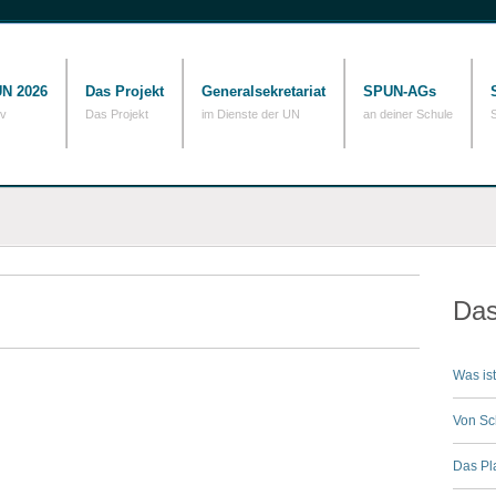
N 2026
Das Projekt
Generalsekretariat
SPUN-AGs
iv
Das Projekt
im Dienste der UN
an deiner Schule
Das
Was is
Von Sc
Das Pl