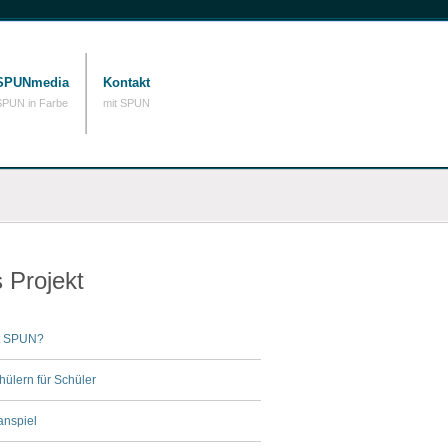
SPUNmedia
Kontakt
SPUN in Farbe
mit SPUN
 Projekt
t SPUN?
hülern für Schüler
anspiel